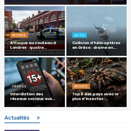
MONDE
ACTU
Attaque au couteau à
Collision d’hélicoptères
Londres : quatre
en Grèce : drame en…
blessés près de…
FRANCE
MONDE
Interdiction des
Top 5 des pays avec le
réseaux sociaux aux
plus d’insectes :…
moins de 15 ans :…
Actualités