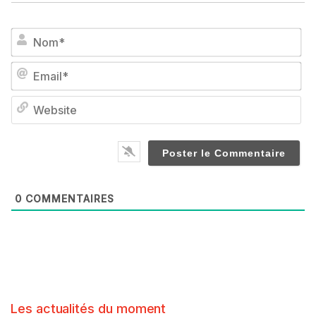
No
Em
We
0
COMMENTAIRES
Les actualités du moment