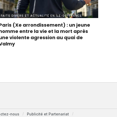
FAITS DIVERS ET ACTUALITÉ EN ÎLE-DE-FRANCE
Paris (Xe arrondissement) : un jeune
homme entre la vie et la mort après
une violente agression au quai de
Valmy
actez-nous
Publicité et Partenariat