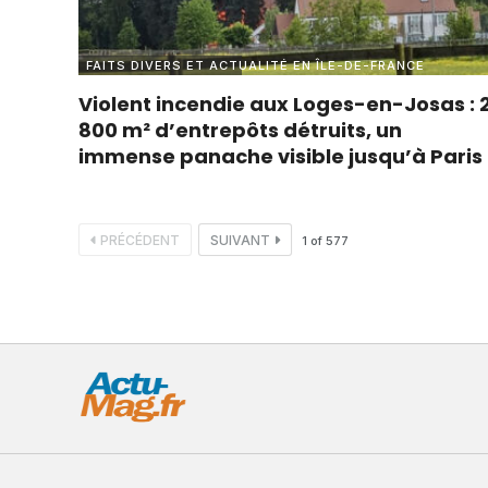
FAITS DIVERS ET ACTUALITÉ EN ÎLE-DE-FRANCE
Violent incendie aux Loges-en-Josas : 
800 m² d’entrepôts détruits, un
immense panache visible jusqu’à Paris
PRÉCÉDENT
SUIVANT
1
of
577