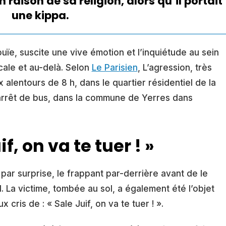
n raison de sa religion, alors qu’il portait
une
kippa
.
ouïe, suscite une vive émotion et l’inquiétude au sein
cale et au-delà. Selon
Le Parisien
, L’agression, très
x alentours de 8 h, dans le quartier résidentiel de la
arrêt de bus, dans la commune de Yerres dans
if, on va te tuer ! »
 par surprise, le frappant par-derrière avant de le
 La victime, tombée au sol, a également été l’objet
cris de : « Sale Juif, on va te tuer ! ».