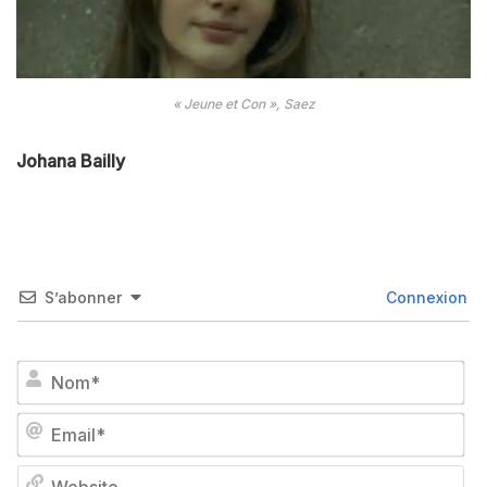
« Jeune et Con », Saez
Johana Bailly
S’abonner
Connexion
No
Em
We