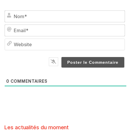
No
Em
We
0
COMMENTAIRES
Les actualités du moment