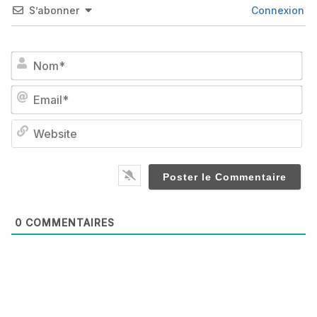
S’abonner
Connexion
No
Em
We
0
COMMENTAIRES