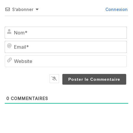
S’abonner
Connexion
No
Em
We
0
COMMENTAIRES