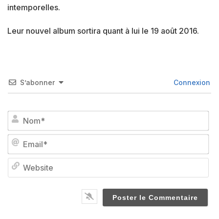
intemporelles.
Leur nouvel album sortira quant à lui le 19 août 2016.
S’abonner
Connexion
No
Em
We