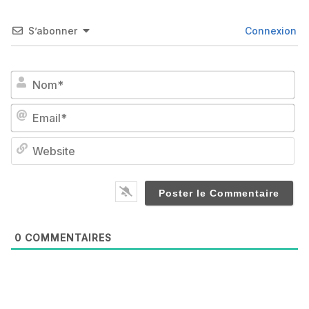
S’abonner
Connexion
No
Em
We
0
COMMENTAIRES