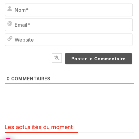
No
Em
We
0
COMMENTAIRES
Les actualités du moment