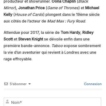
producteur et showrunner.
Oona Chaplin
(
Black
Mirror
),
Jonathan Price
(
Game of Thrones
) et
Michael
Kelly
(
House of Cards
) plongent dans le 19ème siècle
aux côtés de l’acteur de
Mad Max : Fury Road
.
Attendue pour 2017, la série de
Tom Hardy
,
Ridley
Scott
et
Steven Knight
se dévoile enfin dans une
première bande-annonce.
Taboo
expose sombrement
la vie d’un aventurier qui revient à Londres avec une
rage effroyable.
S’abonner
Connexion
No