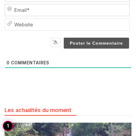
Em
We
0
COMMENTAIRES
Les actualités du moment