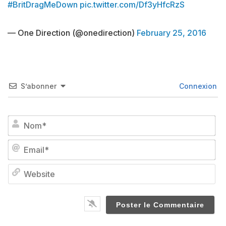
#BritDragMeDown
pic.twitter.com/Df3yHfcRzS
— One Direction (@onedirection)
February 25, 2016
S’abonner
Connexion
No
Em
We