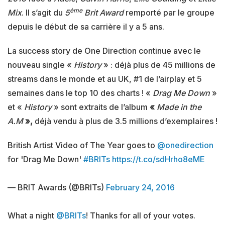
ème
Mix
. Il s’agit du
5
Brit Award
remporté par le groupe
depuis le début de sa carrière il y a 5 ans.
La success story de One Direction continue avec le
nouveau single «
History
»
: déjà plus de 45 millions de
streams dans le monde et au UK, #1 de l’airplay et 5
semaines dans le top 10 des charts ! «
Drag Me Down
»
et «
History
» sont extraits de l’album
«
Made in the
A.M
»,
déjà vendu à plus de 3.5 millions d’exemplaires !
British Artist Video of The Year goes to
@onedirection
for 'Drag Me Down'
#BRITs
https://t.co/sdHrho8eME
— BRIT Awards (@BRITs)
February 24, 2016
What a night
@BRITs
! Thanks for all of your votes.