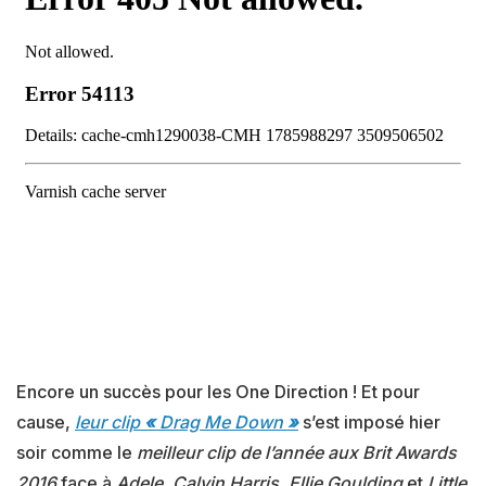
Encore un succès pour les One Direction ! Et pour
cause,
leur clip
«
Drag Me Down
»
s’est imposé hier
soir comme le
meilleur clip de l’année aux Brit Awards
2016
face à
Adele
,
Calvin Harris
,
Ellie Goulding
et
Little