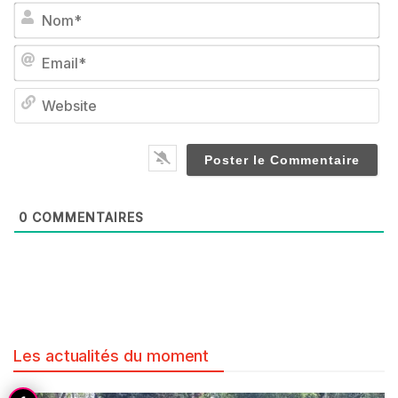
No
Em
We
0
COMMENTAIRES
Les actualités du moment