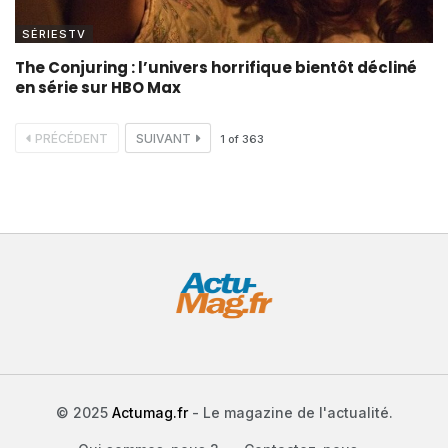
SÉRIESTV
The Conjuring : l’univers horrifique bientôt décliné
en série sur HBO Max
PRÉCÉDENT
SUIVANT
1
of
363
© 2025
Actumag.fr
- Le magazine de l'actualité.