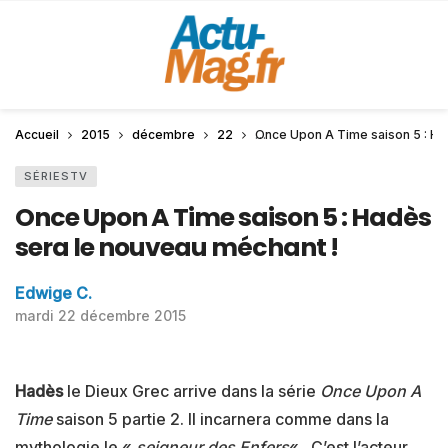
Accueil
2015
décembre
22
Once Upon A Time saison 5 : Ha
SÉRIESTV
Once Upon A Time saison 5 : Hadès
sera le nouveau méchant !
Edwige C.
mardi 22 décembre 2015
Hadès
le Dieux Grec arrive dans la série
Once Upon A
Time
saison 5 partie 2. Il incarnera comme dans la
mythologie le «
seigneur des Enfers
« . C’est l’acteur