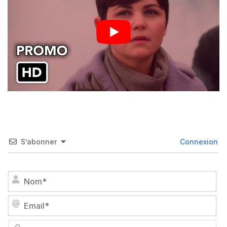
S’abonner
Connexion
No
Em
We