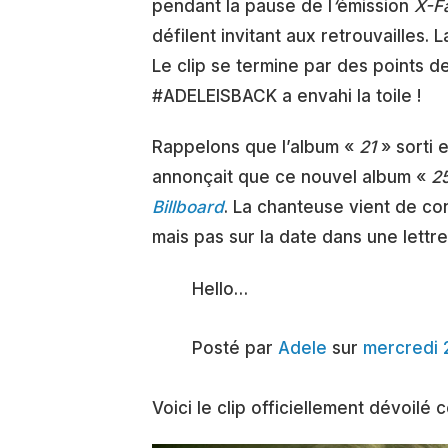
pendant la pause de l
‘
émission
X-Fa
défilent invitant aux retrouvailles.
Le clip se termine par des points d
#ADELEISBACK a envahi la toile !
Rappelons que l’album «
21
» sorti 
annonçait que ce nouvel album «
2
Billboard
. La chanteuse vient de con
mais pas sur la date dans une lettr
Hello…
Posté par
Adele
sur
mercredi 
Voici le clip officiellement dévoilé 