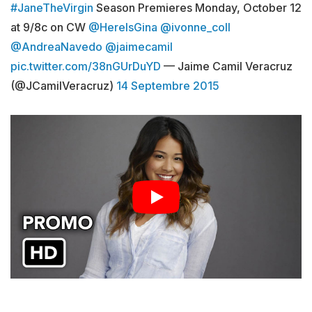
#JaneTheVirgin
Season Premieres Monday, October 12
at 9/8c on CW
@HereIsGina
@ivonne_coll
@AndreaNavedo
@jaimecamil
pic.twitter.com/38nGUrDuYD
— Jaime Camil Veracruz
(@JCamilVeracruz)
14 Septembre 2015