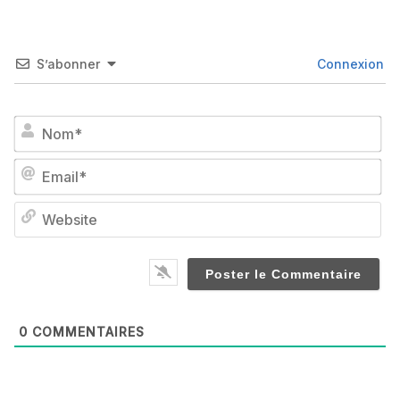
S’abonner
Connexion
No
Em
We
0
COMMENTAIRES