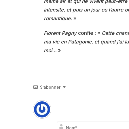
même air et qui ne vivent peut-êtr
intensité, et puis un jour ou l’autre
romantique.
»
Florent Pagny
confie : «
Cette chans
ma vie en Patagonie, et quand j’ai lu
moi…
»
S’abonner