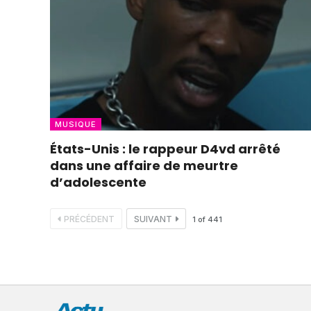
MUSIQUE
États-Unis : le rappeur D4vd arrêté
dans une affaire de meurtre
d’adolescente
PRÉCÉDENT
SUIVANT
1
of
441