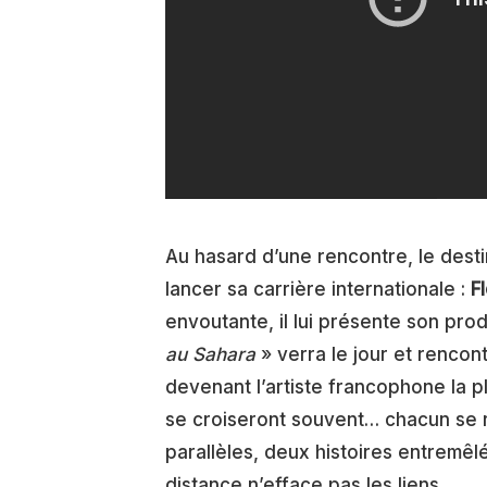
Au hasard d’une rencontre, le desti
lancer sa carrière internationale :
F
envoutante, il lui présente son pro
au Sahara
» verra le jour et renco
devenant l’artiste francophone la p
se croiseront souvent… chacun se r
parallèles, deux histoires entremêlé
distance n’efface pas les liens.