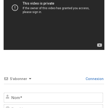
S’abonner
Connexion
No
Em