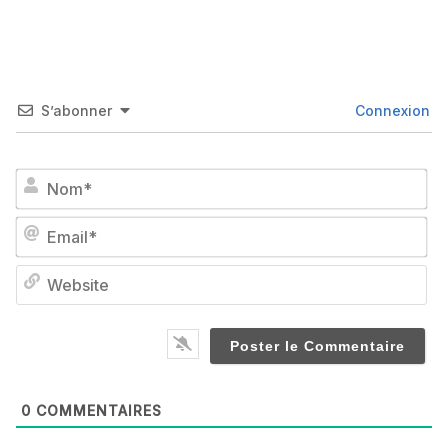
S’abonner
Connexion
No
Em
We
0
COMMENTAIRES