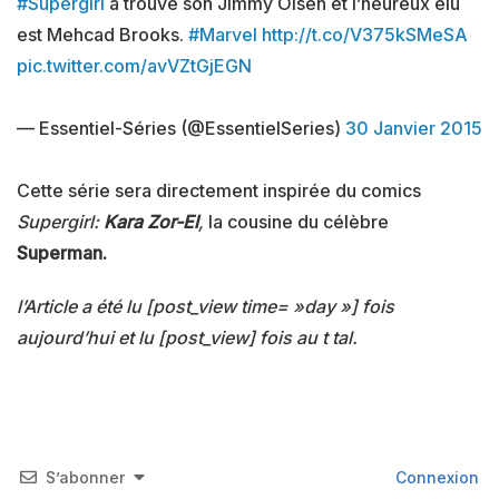
#Supergirl
a trouvé son Jimmy Olsen et l’heureux élu
est Mehcad Brooks.
#Marvel
http://t.co/V375kSMeSA
pic.twitter.com/avVZtGjEGN
— Essentiel-Séries (@EssentielSeries)
30 Janvier 2015
Cette série sera directement inspirée du comics
Supergirl:
Kara Zor-El
,
la cousine du célèbre
Superman.
l’Article a été lu [post_view time= »day »] fois
aujourd’hui et lu [post_view] fois au t tal.
S’abonner
Connexion