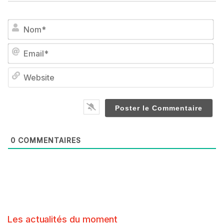
No
Em
We
0
COMMENTAIRES
Les actualités du moment