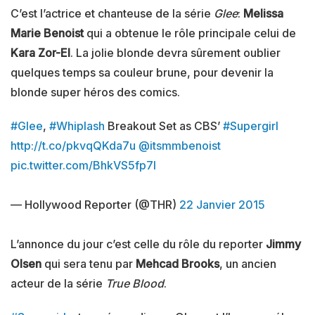
C’est l’actrice et chanteuse de la série
Glee
:
Melissa
Marie Benoist
qui a obtenue le rôle principale celui de
Kara Zor-El
. La jolie blonde devra sûrement oublier
quelques temps sa couleur brune, pour devenir la
blonde super héros des comics.
#Glee
,
#Whiplash
Breakout Set as CBS’
#Supergirl
http://t.co/pkvqQKda7u
@itsmmbenoist
pic.twitter.com/BhkVS5fp7I
— Hollywood Reporter (@THR)
22 Janvier 2015
L’annonce du jour c’est celle du rôle du reporter
Jimmy
Olsen
qui sera tenu par
Mehcad Brooks
, un ancien
acteur de la série
True Blood
.