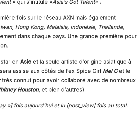
alent
» qui s’intitule «
Asia’s Got Talent
»
.
remière fois sur le réseau AXN mais également
iwan, Hong Kong, Malaisie, Indonésie, Thailande,
calement dans chaque pays. Une grande première pour
ion.
rstar en
Asie
et la seule artiste d’origine asiatique à
sera assise aux côtés de l’ex Spice Girl
Mel C
et le
r
très connut pour avoir collaboré avec de nombreux
hitney Houston
, et bien d’autres).
ay »] fois aujourd’hui et lu [post_view] fois au total.