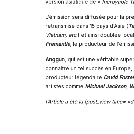
version asiatique de «
Incroyable T
L’émission sera diffusée pour la p
retransmise dans 15 pays d’Asie (
Ta
Vietnam, etc
.) et ainsi doublée lo
Fremantle
, le producteur de l’émiss
Anggun
, qui est une véritable supe
connaitre un tel succès en Europe, 
producteur légendaire
David Foste
artistes comme
Michael Jackson
,
W
l’Article a été lu [post_view time= »d