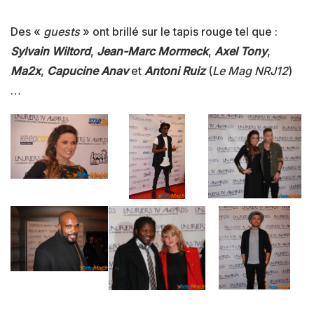
Des «
guests
» ont brillé sur le tapis rouge tel que :
Sylvain Wiltord
,
Jean-Marc Mormeck
,
Axel Tony
,
Ma2x
,
Capucine Anav
et
Antoni Ruiz
(
Le Mag NRJ12
)
…