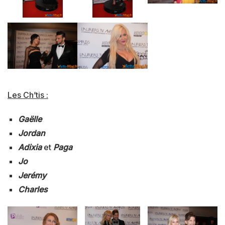
Les Ch’tis :
Gaëlle
Jordan
Adixia
et
Paga
Jo
Jerémy
Charles