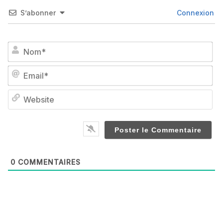
S’abonner
Connexion
No
Em
We
0
COMMENTAIRES