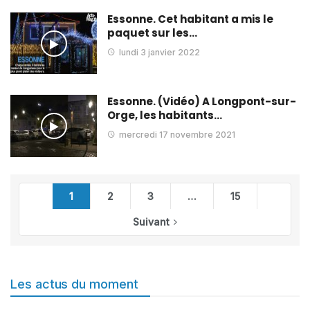
Essonne. Cet habitant a mis le
paquet sur les…
lundi 3 janvier 2022
Essonne. (Vidéo) A Longpont-sur-
Orge, les habitants…
mercredi 17 novembre 2021
1
2
3
…
15
Suivant
Les actus du moment