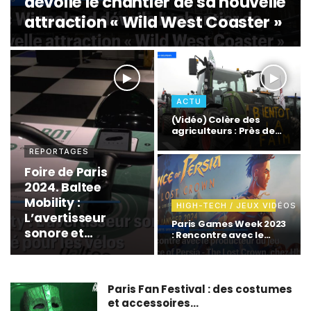
dévoile le chantier de sa nouvelle
attraction « Wild West Coaster »
ACTU
(Vidéo) Colère des
agriculteurs : Près de
150 tracteurs…
REPORTAGES
Foire de Paris
2024. Baltee
Mobility :
HIGH-TECH / JEUX VIDÉOS
L’avertisseur
Paris Games Week 2023
sonore et
: Rencontre avec le
producteur du…
connecté pour
vos
déplacements en
Paris Fan Festival : des costumes
vélo en toute
et accessoires…
sécurité