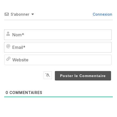
S’abonner
Connexion
No
Em
We
0
COMMENTAIRES