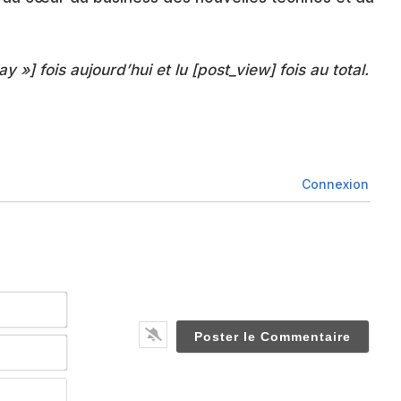
ay »] fois aujourd’hui et lu [post_view] fois au total.
Connexion
Nom*
Email*
Website