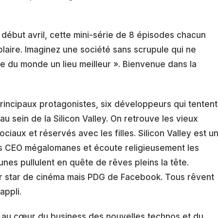
 début avril, cette mini-série de 8 épisodes chacun
laire. Imaginez une société sans scrupule qui ne
re du monde un lieu meilleur ». Bienvenue dans la
incipaux protagonistes, six développeurs qui tentent
u sein de la Silicon Valley. On retrouve les vieux
ciaux et réservés avec les filles. Silicon Valley est u
es CEO mégalomanes et écoute religieusement les
es pullulent en quête de rêves pleins la tête.
ir star de cinéma mais PDG de Facebook. Tous rêvent
appli.
 au cœur du business des nouvelles technos et du