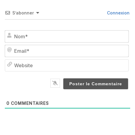
S’abonner
Connexion
No
Em
We
0
COMMENTAIRES