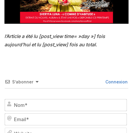
l’Article a été lu [post_view time= »day »] fois
aujourd’hui et lu [post_view] fois au total.
S’abonner
Connexion
No
Em
We