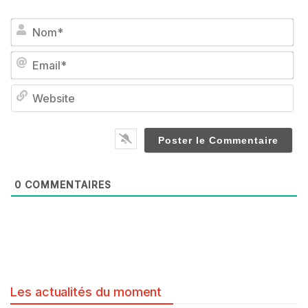
No
Em
We
0
COMMENTAIRES
Les actualités du moment