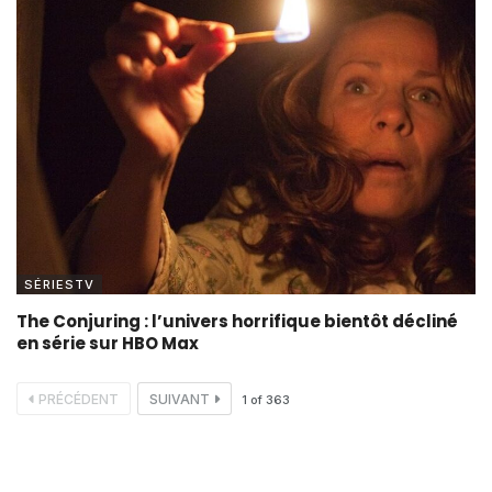
SÉRIESTV
The Conjuring : l’univers horrifique bientôt décliné
en série sur HBO Max
PRÉCÉDENT
SUIVANT
1
of
363