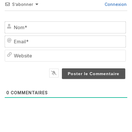
S’abonner
Connexion
No
Em
We
0
COMMENTAIRES