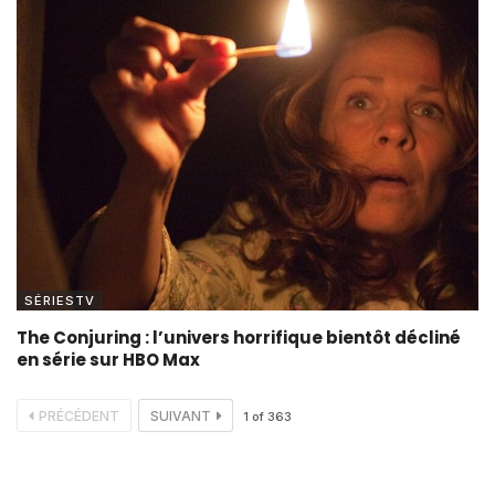
SÉRIESTV
The Conjuring : l’univers horrifique bientôt décliné
en série sur HBO Max
PRÉCÉDENT
SUIVANT
1
of
363