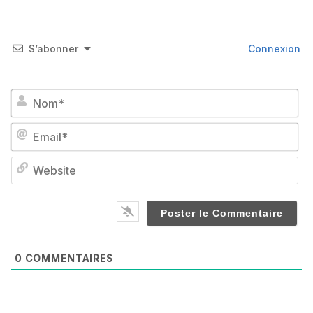
S’abonner
Connexion
No
Em
We
0
COMMENTAIRES