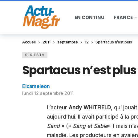
EN CONTINU
FRANCE
Accueil
2011
septembre
12
Spartacus n’est plus
SÉRIESTV
Spartacus n’est plus
Elcameleon
lundi 12 septembre 2011
L’acteur
Andy WHITFIELD
, qui jouai
aujourd’hui. Il avait participé à la 
Sand
» («
Sang et Sable
« ) mais n’
maladie. Les producteurs en avaient