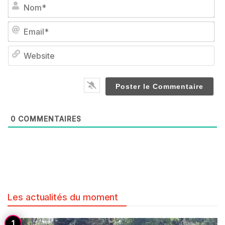
No
Em
We
0
COMMENTAIRES
Les actualités du moment