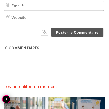
Em
We
0
COMMENTAIRES
Les actualités du moment