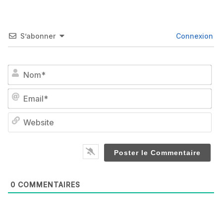
S’abonner
Connexion
No
Em
We
0
COMMENTAIRES