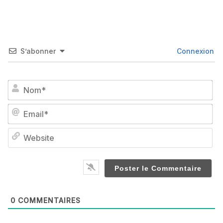
S’abonner
Connexion
No
Em
We
0
COMMENTAIRES