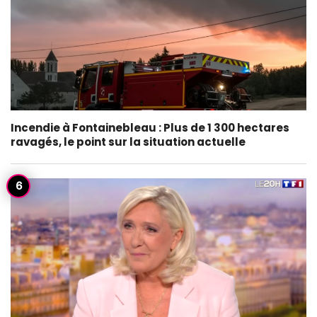
Incendie à Fontainebleau : Plus de 1 300 hectares
ravagés, le point sur la situation actuelle