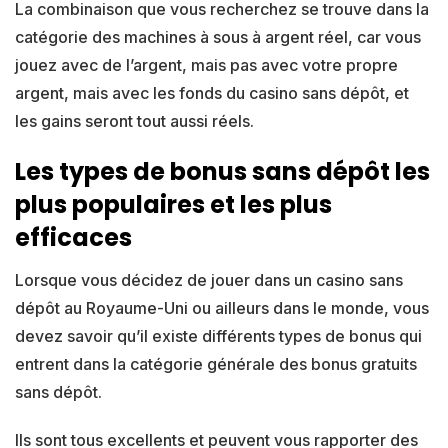
La combinaison que vous recherchez se trouve dans la
catégorie des machines à sous à argent réel, car vous
jouez avec de l’argent, mais pas avec votre propre
argent, mais avec les fonds du casino sans dépôt, et
les gains seront tout aussi réels.
Les types de bonus sans dépôt les
plus populaires et les plus
efficaces
Lorsque vous décidez de jouer dans un casino sans
dépôt au Royaume-Uni ou ailleurs dans le monde, vous
devez savoir qu’il existe différents types de bonus qui
entrent dans la catégorie générale des bonus gratuits
sans dépôt.
Ils sont tous excellents et peuvent vous rapporter des