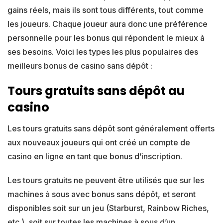
gains réels, mais ils sont tous différents, tout comme
les joueurs. Chaque joueur aura donc une préférence
personnelle pour les bonus qui répondent le mieux à
ses besoins. Voici les types les plus populaires des
meilleurs bonus de casino sans dépôt :
Tours gratuits sans dépôt au
casino
Les tours gratuits sans dépôt sont généralement offerts
aux nouveaux joueurs qui ont créé un compte de
casino en ligne en tant que bonus d’inscription.
Les tours gratuits ne peuvent être utilisés que sur les
machines à sous avec bonus sans dépôt, et seront
disponibles soit sur un jeu (Starburst, Rainbow Riches,
etc.), soit sur toutes les machines à sous d’un