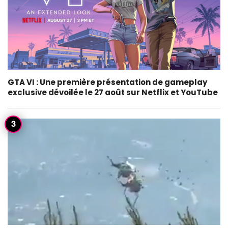
GTA VI : Une première présentation de gameplay
exclusive dévoilée le 27 août sur Netflix et YouTube