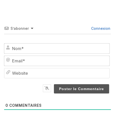
S’abonner
Connexion
No
Em
We
0
COMMENTAIRES