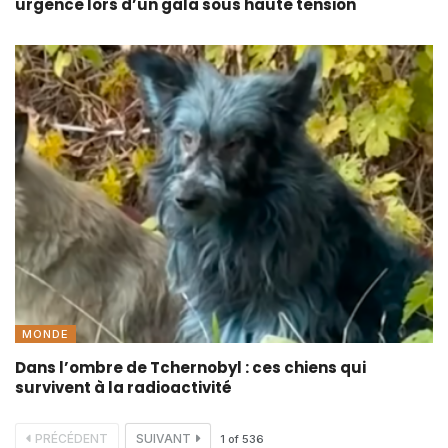
urgence lors d’un gala sous haute tension
MONDE
Dans l’ombre de Tchernobyl : ces chiens qui
survivent à la radioactivité
PRÉCÉDENT
SUIVANT
1
of
536