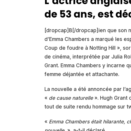
L’actrice angla
de 53 ans, est dé
[dropcap]B[/dropcap]ien que son no
d’Emma Chambers a marqué les esprit
Coup de foudre à Notting Hill », sor
de cinéma, interprétée par Julia Ro
Grant. Emma Chambers y incarne qua
femme déjantée et attachante.
La nouvelle a été annoncée par l’ag
«
de cause naturelle
». Hugh Grant q
tout de suite rendu hommage sur twi
«
Emma Chambers était hilarante, cha
nouvelle.
», a-t-il déclaré.