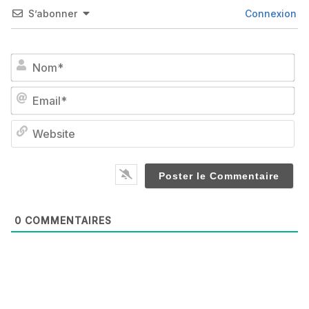
S’abonner
Connexion
No
Em
We
0
COMMENTAIRES