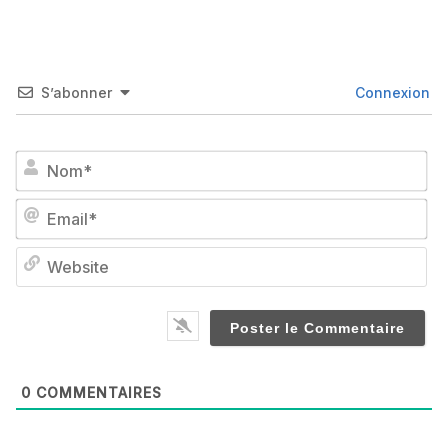
S’abonner
Connexion
No
Em
We
0
COMMENTAIRES