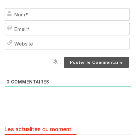
No
Em
We
0
COMMENTAIRES
Les actualités du moment