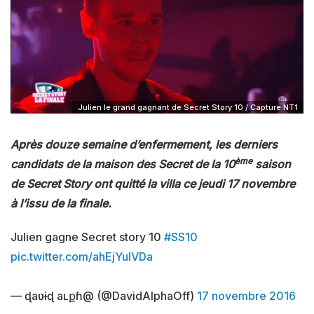
Julien le grand gagnant de Secret Story 10 / Capture NT1
Après douze semaine d’enfermement, les derniers
ème
candidats de la maison des Secret de la 10
saison
de Secret Story ont quitté la villa ce jeudi 17 novembre
à l’issu de la finale.
Julien gagne Secret story 10
#SS10
pic.twitter.com/ahEjYulVDa
— ɖaʋɨɖ aʟքɦ@ (@DavidAlphaOff)
17 novembre 2016