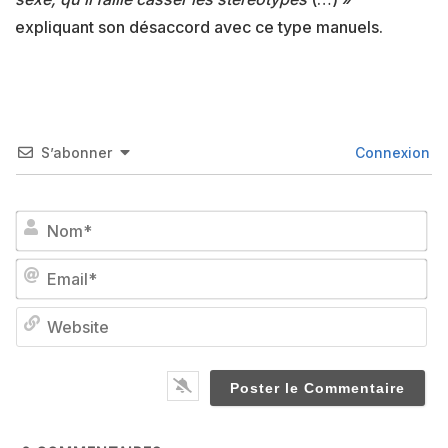
expliquant son désaccord avec ce type manuels.
S’abonner
Connexion
No
Em
We