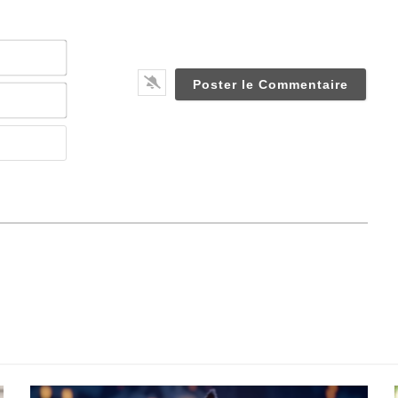
Nom*
Email*
Website