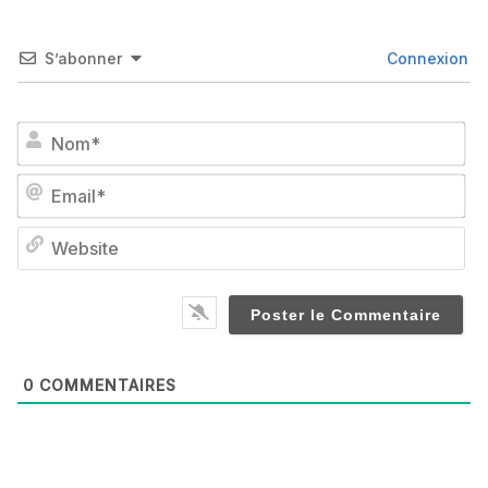
S’abonner
Connexion
No
Em
We
0
COMMENTAIRES