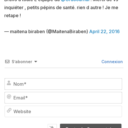
inquiéter , petits pépins de santé. rien d autre ! Je me
retape !
— maitena biraben (@MaitenaBiraben)
April 22, 2016
S’abonner
Connexion
No
Em
We