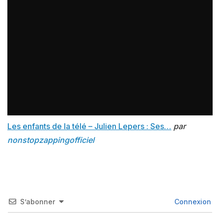
Les enfants de la télé – Julien Lepers : Ses…
par
nonstopzappingofficiel
S’abonner
Connexion