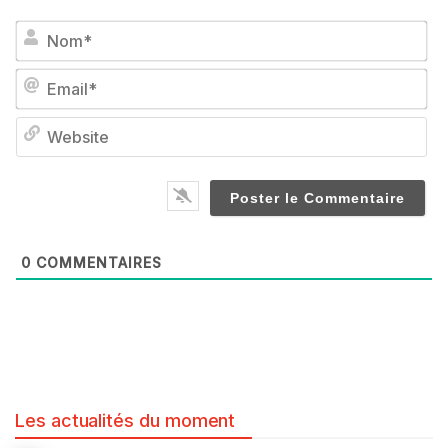
No
Em
We
0
COMMENTAIRES
Les actualités du moment