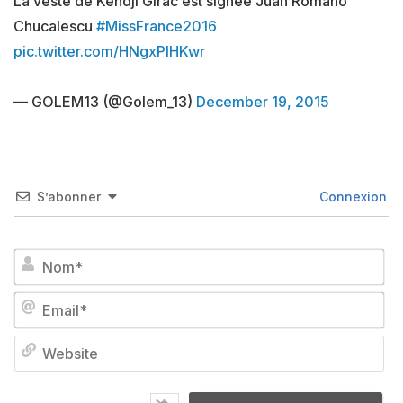
La veste de Kendji Girac est signée Juan Romano
Chucalescu
#MissFrance2016
pic.twitter.com/HNgxPIHKwr
— GOLEM13 (@Golem_13)
December 19, 2015
S’abonner
Connexion
No
Em
We