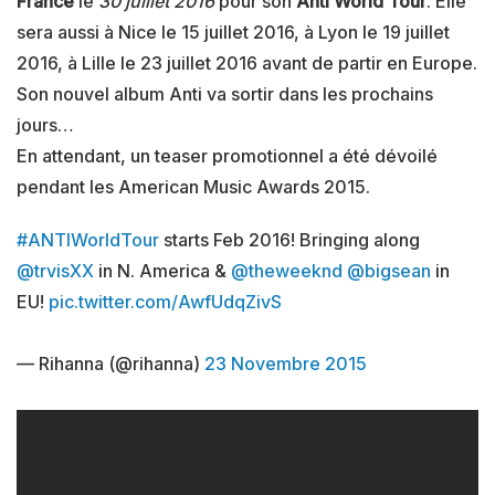
France
le
30 juillet 2016
pour son
Anti World Tour
. Elle
sera aussi à Nice le 15 juillet 2016, à Lyon le 19 juillet
2016, à Lille le 23 juillet 2016 avant de partir en Europe.
Son nouvel album Anti va sortir dans les prochains
jours…
En attendant, un teaser promotionnel a été dévoilé
pendant les American Music Awards 2015.
#ANTIWorldTour
starts Feb 2016! Bringing along
@trvisXX
in N. America &
@theweeknd
@bigsean
in
EU!
pic.twitter.com/AwfUdqZivS
— Rihanna (@rihanna)
23 Novembre 2015