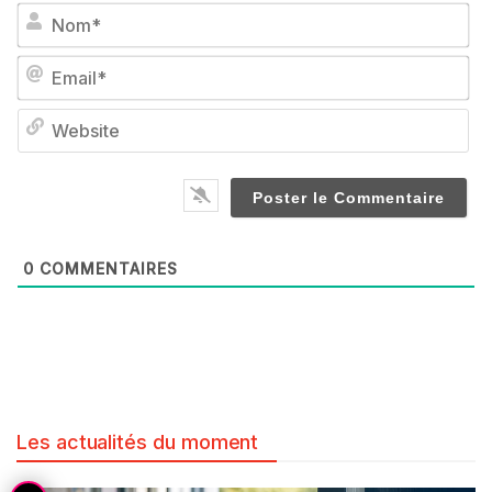
No
Em
We
0
COMMENTAIRES
Les actualités du moment