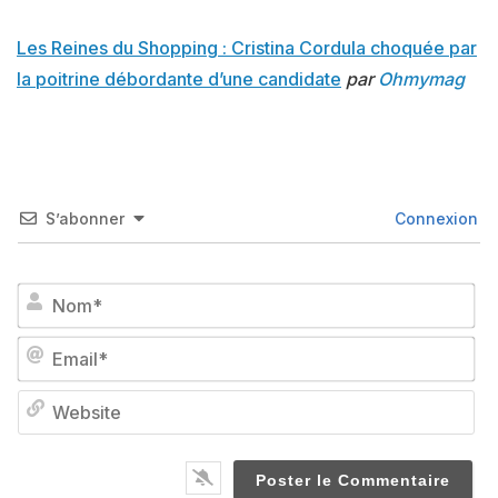
Les Reines du Shopping : Cristina Cordula choquée par
la poitrine débordante d’une candidate
par
Ohmymag
S’abonner
Connexion
No
Em
We