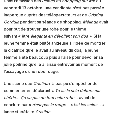
Dans l’émission des
Reines du Shopping sur M6
du
vendredi 13 octobre, une candidate n’est pas passée
inaperçue auprès des téléspectateurs et de
Cristina
Cordula
pendant sa séance de shopping.
Mélinda
avait
pour but de trouver une robe pour le thème
suivant « être
élégante en dévoilant son dos »
. Si la
jeune femme était plutôt anxieuse à l’idée de montrer
la cicatrice qu’elle avait au niveau du dos, la jeune
femme a été beaucoup plus à l’aise pour dévoiler sa
jolie poitrine qu’elle a laissé entrevoir au moment de
l’essayage d’une robe rouge.
Une scène que
Cristina
n’a pas pu s’empêcher de
commenter en déclarant «
Tu as le sein dehors ma
chérie… Ça va pas du tout cette robe…
avant de
conclure par «
c’est pas le rouge… c’est les seins…
»
lance stupéfaite
Cristina
.